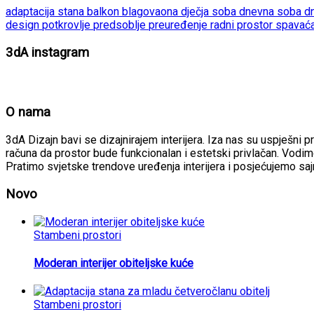
adaptacija stana
balkon
blagovaona
dječja soba
dnevna soba
d
design
potkrovlje
predsoblje
preuređenje
radni prostor
spavać
3dA instagram
O nama
3dA Dizajn bavi se dizajnirajem interijera. Iza nas su uspješni p
računa da prostor bude funkcionalan i estetski privlačan. Vodimo
Pratimo svjetske trendove uređenja interijera i posjećujemo sa
Novo
Stambeni prostori
Moderan interijer obiteljske kuće
Stambeni prostori