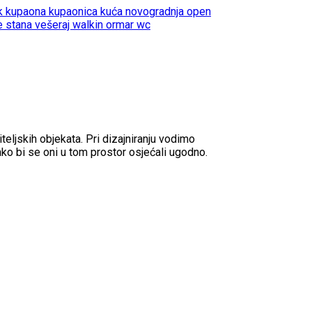
ok
kupaona
kupaonica
kuća
novogradnja
open
e stana
vešeraj
walkin ormar
wc
teljskih objekata. Pri dizajniranju vodimo
ako bi se oni u tom prostor osjećali ugodno.