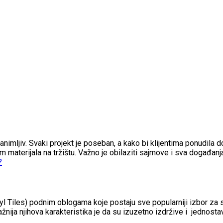
zanimljiv. Svaki projekt je poseban, a kako bi klijentima ponudila do
om materijala na tržištu. Važno je obilaziti sajmove i sva događan
nyl Tiles) podnim oblogama koje postaju sve popularniji izbor za
žnija njihova karakteristika je da su izuzetno izdržive i jednosta