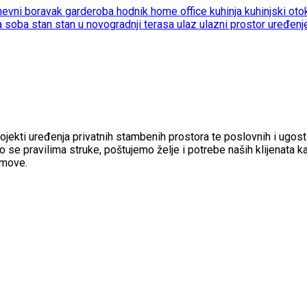
nevni boravak
garderoba
hodnik
home office
kuhinja
kuhinjski ot
a soba
stan
stan u novogradnji
terasa
ulaz
ulazni prostor
uređenj
rojekti uređenja privatnih stambenih prostora te poslovnih i ugosti
 se pravilima struke, poštujemo želje i potrebe naših klijenata k
jmove.