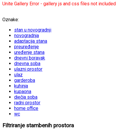
Unite Gallery Error - gallery js and css files not included
Oznake:
stan u novogradnji
novogradnja
adaptacija stana
preuređenje
uređenje stana
dnevni boravak
dnevna soba
ulazni prostor
ulaz
garderoba
kuhinja
kupaona
dječja soba
radni prostor
home office
wc
Filtriranje stambenih prostora