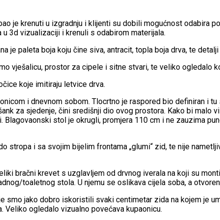
je krenuti u izgradnju i klijenti su dobili mogućnost odabira po
 3d vizualizaciji i krenuli s odabirom materijala.
 paleta boja koju čine siva, antracit, topla boja drva, te detalji u 
ješalicu, prostor za cipele i sitne stvari, te veliko ogledalo k
čice koje imitiraju letvice drva.
onicom i dnevnom sobom. Tlocrtno je raspored bio definiran i tu s
nk za sjedenje, čini središnji dio ovog prostora. Kako bi malo vi
i. Blagovaonski stol je okrugli, promjera 110 cm i ne zauzima pu
o stropa i sa svojim bijelim frontama „glumi“ zid, te nije nametl
liki bračni krevet s uzglavljem od drvnog iverala na koji su mont
adnog/toaletnog stola. U njemu se oslikava cijela soba, a otvorena
e smo jako dobro iskoristili svaki centimetar zida na kojem je um
ica. Veliko ogledalo vizualno povećava kupaonicu.