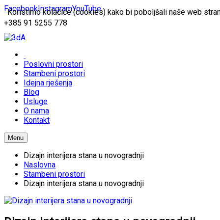
Facebook
Instagram
YouTube
Koristimo kolačiće (cookies) kako bi poboljšali naše web stran
+385 91 5255 778
Poslovni prostori
Stambeni prostori
Idejna rješenja
Blog
Usluge
O nama
Kontakt
Menu
Dizajn interijera stana u novogradnji
Naslovna
Stambeni prostori
Dizajn interijera stana u novogradnji