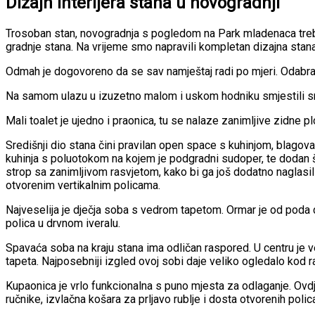
Dizajn interijera stana u novogradnji
Trosoban stan, novogradnja s pogledom na Park mladenaca trebao 
gradnje stana. Na vrijeme smo napravili kompletan dizajna stana u
Odmah je dogovoreno da se sav namještaj radi po mjeri. Odabrana je
Na samom ulazu u izuzetno malom i uskom hodniku smjestili smo v
Mali toalet je ujedno i praonica, tu se nalaze zanimljive zidne plo
Središnji dio stana čini pravilan open space s kuhinjom, blagova
kuhinja s poluotokom na kojem je podgradni sudoper, te dodan ša
strop sa zanimljivom rasvjetom, kako bi ga još dodatno naglasil
otvorenim vertikalnim policama.
Najveselija je dječja soba s vedrom tapetom. Ormar je od poda d
polica u drvnom iveralu.
Spavaća soba na kraju stana ima odličan raspored. U centru je ve
tapeta. Najposebniji izgled ovoj sobi daje veliko ogledalo kod r
Kupaonica je vrlo funkcionalna s puno mjesta za odlaganje. Ovdj
ručnike, izvlačna košara za prljavo rublje i dosta otvorenih pol