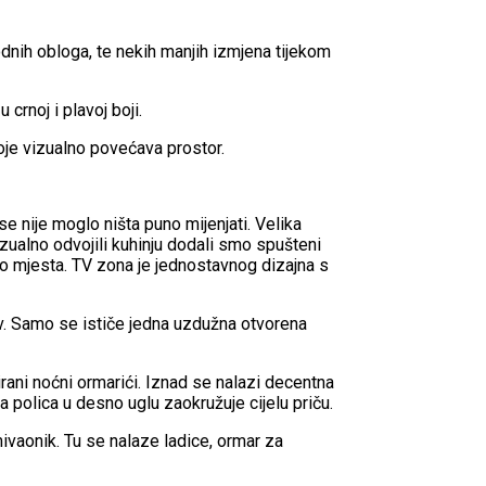
dnih obloga, te nekih manjih izmjena tijekom
crnoj i plavoj boji.
oje vizualno povećava prostor.
e nije moglo ništa puno mijenjati. Velika
zualno odvojili kuhinju dodali smo spušteni
no mjesta. TV zona je jednostavnog dizajna s
jiv. Samo se ističe jedna uzdužna otvorena
irani noćni ormarići. Iznad se nalazi decentna
 polica u desno uglu zaokružuje cijelu priču.
ivaonik. Tu se nalaze ladice, ormar za