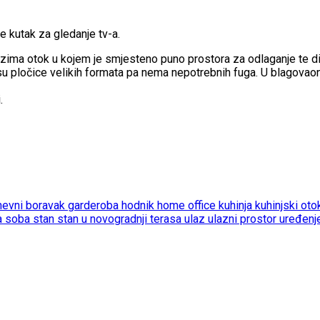
e kutak za gledanje tv-a.
auzima otok u kojem je smjesteno puno prostora za odlaganje te di
su pločice velikih formata pa nema nepotrebnih fuga. U blagovaon
.
nevni boravak
garderoba
hodnik
home office
kuhinja
kuhinjski ot
a soba
stan
stan u novogradnji
terasa
ulaz
ulazni prostor
uređenj