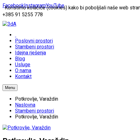
Facebook
Instagram
YouTube
Koristimo kolačiće (cookies) kako bi poboljšali naše web stran
+385 91 5255 778
Poslovni prostori
Stambeni prostori
Idejna rješenja
Blog
Usluge
O nama
Kontakt
Menu
Potkrovlje, Varaždin
Naslovna
Stambeni prostori
Potkrovlje, Varaždin