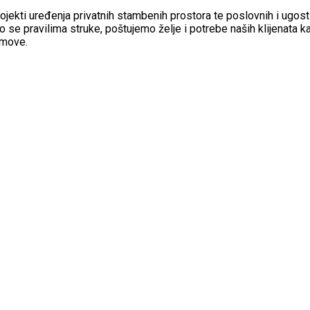
rojekti uređenja privatnih stambenih prostora te poslovnih i ugosti
 se pravilima struke, poštujemo želje i potrebe naših klijenata k
jmove.