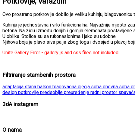
Potkrovlje, Varaždin
Ovo prostrano potkrovlje dobilo je veliku kuhinju, blagovaonicu t
Kuhinja je jednostavna i vrlo funkcionalna. Najvažnije mjesto z
betona. Na zidu između donjih i gornjih elemenata postavljene 
U oblika. Stolice su sa rukonaslonima i jako su udobne.
Njihova boja je plavo siva pa je zbog toga i dvosjed u plavoj boji
Unite Gallery Error - gallery js and css files not included
Filtriranje stambenih prostora
adaptacija stana
balkon
blagovaona
dječja soba
dnevna soba
d
design
potkrovlje
predsoblje
preuređenje
radni prostor
spavać
3dA instagram
O nama