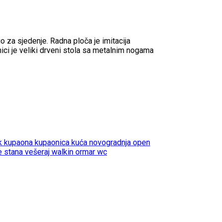
o za sjedenje. Radna ploča je imitacija
ici je veliki drveni stola sa metalnim nogama
ok
kupaona
kupaonica
kuća
novogradnja
open
e stana
vešeraj
walkin ormar
wc