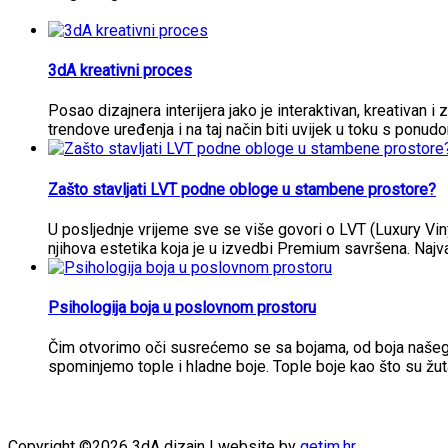
3dA kreativni proces
Posao dizajnera interijera jako je interaktivan, kreativan i 
trendove uređenja i na taj način biti uvijek u toku s ponud
Zašto stavljati LVT podne obloge u stambene prostore?
U posljednje vrijeme sve se više govori o LVT (Luxury Vi
njihova estetika koja je u izvedbi Premium savršena. Najva
Psihologija boja u poslovnom prostoru
Čim otvorimo oči susrećemo se sa bojama, od boja našeg i
spominjemo tople i hladne boje. Tople boje kao što su žut
Copyright ©2026 3dA dizajn | website by
getim.hr