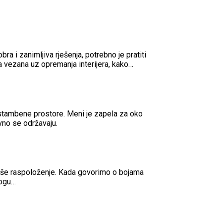
bra i zanimljiva rješenja, potrebno je pratiti
ja vezana uz opremanja interijera, kako…
 stambene prostore. Meni je zapela za oko
vno se održavaju.
 naše raspoloženje. Kada govorimo o bojama
mogu…