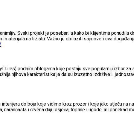
zanimljiv. Svaki projekt je poseban, a kako bi klijentima ponudila do
om materijala na tržištu. Važno je obilaziti sajmove i sva događan
nyl Tiles) podnim oblogama koje postaju sve popularniji izbor za
žnija njihova karakteristika je da su izuzetno izdržive i jednosta
nterijera do boja koje vidimo kroz prozor i koje jako utječu na
a, narančasta i crvena daju osjećaj topline i ugode, ali ponekad 