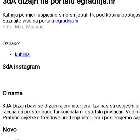
3dA dizajn na portalu egradnja.hr
Kuhinju po mjeri uspješno smo smjestili tik pod kosinu postigav
Saznajte više na portalu
egradnja.hr
Foto: Miro Martinić
Oznake:
kuhinja
3dA instagram
O nama
3dA Dizajn bavi se dizajnirajem interijera. Iza nas su uspješni p
računa da prostor bude funkcionalan i estetski privlačan. Vodimo
Pratimo svjetske trendove uređenja interijera i posjećujemo sa
Novo