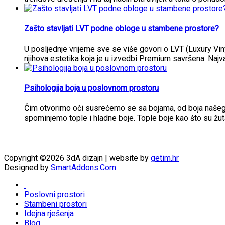
Zašto stavljati LVT podne obloge u stambene prostore?
U posljednje vrijeme sve se više govori o LVT (Luxury Vi
njihova estetika koja je u izvedbi Premium savršena. Najva
Psihologija boja u poslovnom prostoru
Čim otvorimo oči susrećemo se sa bojama, od boja našeg i
spominjemo tople i hladne boje. Tople boje kao što su žut
Copyright ©2026 3dA dizajn | website by
getim.hr
Designed by
SmartAddons.Com
Poslovni prostori
Stambeni prostori
Idejna rješenja
Blog