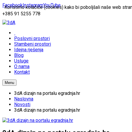
Facebook
Instagram
YouTube
Koristimo kolačiće (cookies) kako bi poboljšali naše web stran
+385 91 5255 778
Poslovni prostori
Stambeni prostori
Idejna rješenja
Blog
Usluge
O nama
Kontakt
Menu
3dA dizajn na portalu egradnja.hr
Naslovna
Novosti
3dA dizajn na portalu egradnja.hr