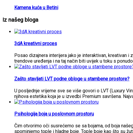
Kamena kuća u Betini
Iz našeg bloga
3dA kreativni proces
Posao dizajnera interijera jako je interaktivan, kreativan i 
trendove uređenja i na taj način biti uvijek u toku s ponud
Zašto stavljati LVT podne obloge u stambene prostore?
U posljednje vrijeme sve se više govori o LVT (Luxury Vi
njihova estetika koja je u izvedbi Premium savršena. Najva
Psihologija boja u poslovnom prostoru
Čim otvorimo oči susrećemo se sa bojama, od boja našeg i
spominjemo tople i hladne boje. Tople boje kao što su žut