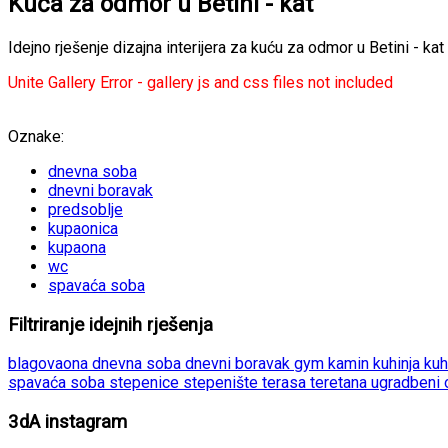
Kuća za odmor u Betini - kat
Idejno rješenje dizajna interijera za kuću za odmor u Betini - kat
Unite Gallery Error - gallery js and css files not included
Oznake:
dnevna soba
dnevni boravak
predsoblje
kupaonica
kupaona
wc
spavaća soba
Filtriranje idejnih rješenja
blagovaona
dnevna soba
dnevni boravak
gym
kamin
kuhinja
kuh
spavaća soba
stepenice
stepenište
terasa
teretana
ugradbeni
3dA instagram