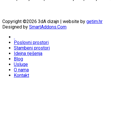
Copyright ©2026 3dA dizajn | website by
getim.hr
Designed by
SmartAddons.Com
Poslovni prostori
Stambeni prostori
Idejna rješenja
Blog
Usluge
O nama
Kontakt