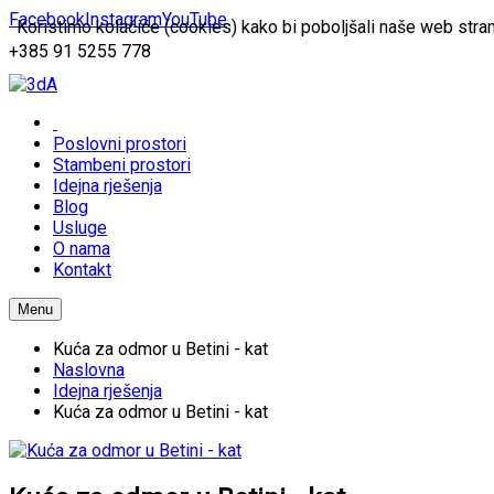
Facebook
Instagram
YouTube
Koristimo kolačiće (cookies) kako bi poboljšali naše web stran
+385 91 5255 778
Poslovni prostori
Stambeni prostori
Idejna rješenja
Blog
Usluge
O nama
Kontakt
Menu
Kuća za odmor u Betini - kat
Naslovna
Idejna rješenja
Kuća za odmor u Betini - kat