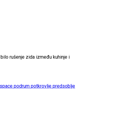
 bilo rušenje zida između kuhinje i
 space
podrum
potkrovlje
predsoblje