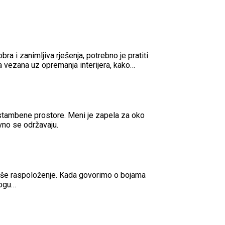
bra i zanimljiva rješenja, potrebno je pratiti
ja vezana uz opremanja interijera, kako…
 stambene prostore. Meni je zapela za oko
vno se održavaju.
 naše raspoloženje. Kada govorimo o bojama
mogu…