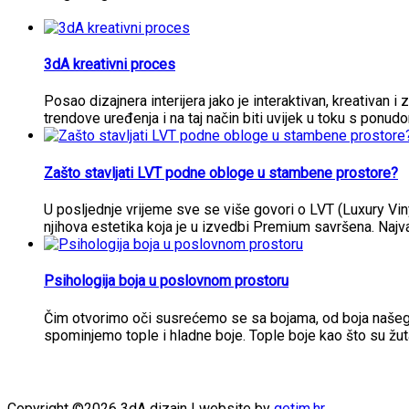
3dA kreativni proces
Posao dizajnera interijera jako je interaktivan, kreativan i 
trendove uređenja i na taj način biti uvijek u toku s ponud
Zašto stavljati LVT podne obloge u stambene prostore?
U posljednje vrijeme sve se više govori o LVT (Luxury Vi
njihova estetika koja je u izvedbi Premium savršena. Najva
Psihologija boja u poslovnom prostoru
Čim otvorimo oči susrećemo se sa bojama, od boja našeg i
spominjemo tople i hladne boje. Tople boje kao što su žut
Copyright ©2026 3dA dizajn | website by
getim.hr