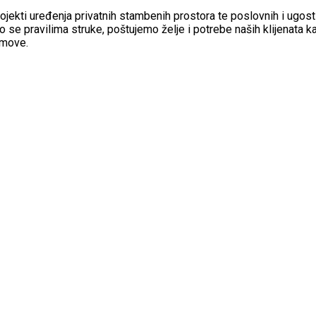
rojekti uređenja privatnih stambenih prostora te poslovnih i ugosti
 se pravilima struke, poštujemo želje i potrebe naših klijenata k
jmove.