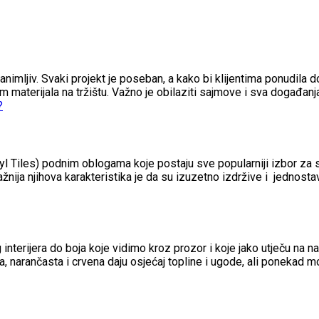
zanimljiv. Svaki projekt je poseban, a kako bi klijentima ponudila do
om materijala na tržištu. Važno je obilaziti sajmove i sva događan
nyl Tiles) podnim oblogama koje postaju sve popularniji izbor za
žnija njihova karakteristika je da su izuzetno izdržive i jednosta
nterijera do boja koje vidimo kroz prozor i koje jako utječu na
a, narančasta i crvena daju osjećaj topline i ugode, ali ponekad 