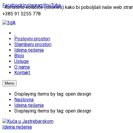
Facebook
Instagram
YouTube
Koristimo kolačiće (cookies) kako bi poboljšali naše web stran
+385 91 5255 778
Poslovni prostori
Stambeni prostori
Idejna rješenja
Blog
Usluge
O nama
Kontakt
Menu
Displaying items by tag: open design
Naslovna
Idejna rješenja
Displaying items by tag: open design
Idejna rješenja