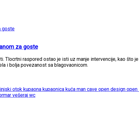
manom za goste
i. Tlocrtni raspored ostao je isti uz manje intervencije, kao što je
ela i bolja povezanost sa blagovaonicom.
injski otok
kupaona
kupaonica
kuća
man cave
open design
open
 ormar
vešeraj
wc