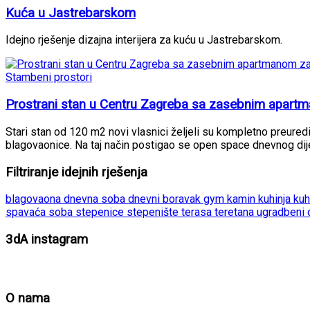
Kuća u Jastrebarskom
Idejno rješenje dizajna interijera za kuću u Jastrebarskom.
Stambeni prostori
Prostrani stan u Centru Zagreba sa zasebnim apart
Stari stan od 120 m2 novi vlasnici željeli su kompletno preuredit
blagovaonice. Na taj način postigao se open space dnevnog dij
Filtriranje idejnih rješenja
blagovaona
dnevna soba
dnevni boravak
gym
kamin
kuhinja
kuh
spavaća soba
stepenice
stepenište
terasa
teretana
ugradbeni
3dA instagram
O nama